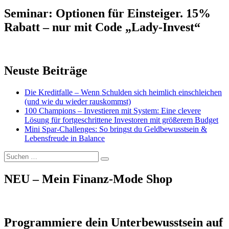
Seminar: Optionen für Einsteiger. 15%
Rabatt – nur mit Code „Lady-Invest“
Neuste Beiträge
Die Kreditfalle – Wenn Schulden sich heimlich einschleichen
(und wie du wieder rauskommst)
100 Champions – Investieren mit System: Eine clevere
Lösung für fortgeschrittene Investoren mit größerem Budget
Mini Spar-Challenges: So bringst du Geldbewusstsein &
Lebensfreude in Balance
Suchen
Suchen
nach:
NEU – Mein Finanz-Mode Shop
Programmiere dein Unterbewusstsein auf