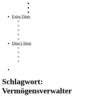
Tolle Hotels
Inspirierende Orte
Bucket List
Extra-Tipps
Die besten Finanzbücher
Newsletter ;-)
Bücher zur Optimierung deines Lebens
Nützliche Tools
Finanzbloggerinnen
Dina’s Shop
Finanzprodukte
Subliminals
Coole Stylz für Investoren
Finanz-Mode
Schlagwort:
Vermögensverwalter