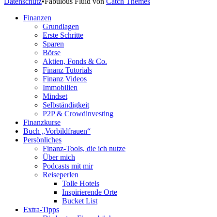
Datenschutz
•
Fabulous Fluid von
Catch Themes
Nach
Finanzen
oben
Grundlagen
scrollen
Erste Schritte
Sparen
Börse
Aktien, Fonds & Co.
Finanz Tutorials
Finanz Videos
Immobilien
Mindset
Selbständigkeit
P2P & Crowdinvesting
Finanzkurse
Buch „Vorbildfrauen“
Persönliches
Finanz-Tools, die ich nutze
Über mich
Podcasts mit mir
Reiseperlen
Tolle Hotels
Inspirierende Orte
Bucket List
Extra-Tipps