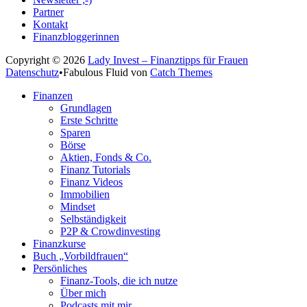
Partner
Kontakt
Finanzbloggerinnen
Copyright © 2026
Lady Invest – Finanztipps für Frauen
Datenschutz
•
Fabulous Fluid von
Catch Themes
Nach
Finanzen
oben
Grundlagen
scrollen
Erste Schritte
Sparen
Börse
Aktien, Fonds & Co.
Finanz Tutorials
Finanz Videos
Immobilien
Mindset
Selbständigkeit
P2P & Crowdinvesting
Finanzkurse
Buch „Vorbildfrauen“
Persönliches
Finanz-Tools, die ich nutze
Über mich
Podcasts mit mir