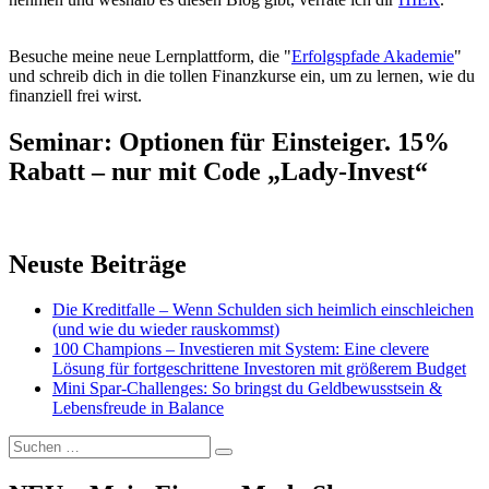
Besuche meine neue Lernplattform, die "
Erfolgspfade Akademie
"
und schreib dich in die tollen Finanzkurse ein, um zu lernen, wie du
finanziell frei wirst.
Seminar: Optionen für Einsteiger. 15%
Rabatt – nur mit Code „Lady-Invest“
Neuste Beiträge
Die Kreditfalle – Wenn Schulden sich heimlich einschleichen
(und wie du wieder rauskommst)
100 Champions – Investieren mit System: Eine clevere
Lösung für fortgeschrittene Investoren mit größerem Budget
Mini Spar-Challenges: So bringst du Geldbewusstsein &
Lebensfreude in Balance
Suchen
Suchen
nach: