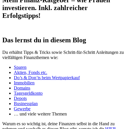
Mein Finanz-Ratgeber – wie Frauen
investieren. Inkl. zahlreicher
Erfolgstipps!
Das lernst du in diesem Blog
Du erhältst Tipps & Tricks sowie Schritt-für-Schritt Anleitungen zu
vielfältigen Finanzthemen wie:
Sparen
Aktien, Fonds etc.
Do’s & Don’ts beim Wertpapierkauf
Immobilien
Domains
Tagesgeldkonto
Depots
Businessplan
Gewerbe
… und viele weitere Themen
Warum es so wichtig ist, deine Finanzen selbst in die Hand zu
nehmen und weshalb es diesen Blog gibt, verrate ich dir
HIER
.