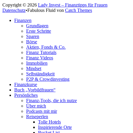
Copyright © 2026
Lady Invest – Finanztipps für Frauen
Datenschutz
•
Fabulous Fluid von
Catch Themes
Nach
Finanzen
oben
Grundlagen
scrollen
Erste Schritte
Sparen
Börse
Aktien, Fonds & Co.
Finanz Tutorials
Finanz Videos
Immobilien
Mindset
Selbständigkeit
P2P & Crowdinvesting
Finanzkurse
Buch „Vorbildfrauen“
Persönliches
Finanz-Tools, die ich nutze
Über mich
Podcasts mit mir
Reiseperlen
Tolle Hotels
Inspirierende Orte
Bucket List