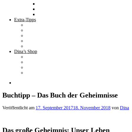
Tolle Hotels
Inspirierende Orte
Bucket List
Extra-Tipps
Die besten Finanzbücher
Newsletter ;-)
Bücher zur Optimierung deines Lebens
Nützliche Tools
Finanzbloggerinnen
Dina’s Shop
Finanzprodukte
Subliminals
Coole Stylz für Investoren
Finanz-Mode
Buchtipp – Das Buch der Geheimnisse
Veröffentlicht am
17. September 2017
18. November 2018
von
Dina
Das große Geheimnis: Unser Leben