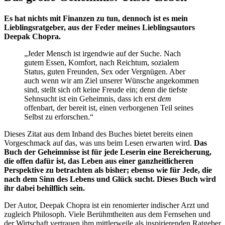
Es hat nichts mit Finanzen zu tun, dennoch ist es mein
Lieblingsratgeber, aus der Feder meines Lieblingsautors
Deepak Chopra.
„Jeder Mensch ist irgendwie auf der Suche. Nach
gutem Essen, Komfort, nach Reichtum, sozialem
Status, guten Freunden, Sex oder Vergnügen. Aber
auch wenn wir am Ziel unserer Wünsche angekommen
sind, stellt sich oft keine Freude ein; denn die tiefste
Sehnsucht ist ein Geheimnis, dass ich erst
dem
offenbart, der bereit ist, einen verborgenen Teil seines
Selbst zu erforschen.“
Dieses Zitat aus dem Inband des Buches bietet bereits einen
Vorgeschmack auf das, was uns beim Lesen erwarten wird.
Das
Buch der Geheimnisse ist für jede Leserin eine Bereicherung,
die offen dafür ist, das Leben aus einer ganzheitlicheren
Perspektive zu betrachten als bisher; ebenso wie für Jede, die
nach dem Sinn des Lebens und Glück sucht. Dieses Buch wird
ihr dabei behilflich sein.
Der Autor, Deepak Chopra ist ein renomierter indischer Arzt und
zugleich Philosoph. Viele Berühmtheiten aus dem Fernsehen und
der Wirtschaft vertrauen ihm mittlerweile als inspirierenden Ratgeber