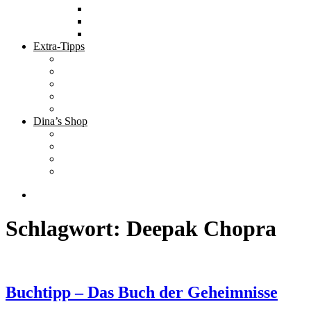
Tolle Hotels
Inspirierende Orte
Bucket List
Extra-Tipps
Die besten Finanzbücher
Newsletter ;-)
Bücher zur Optimierung deines Lebens
Nützliche Tools
Finanzbloggerinnen
Dina’s Shop
Finanzprodukte
Subliminals
Coole Stylz für Investoren
Finanz-Mode
Schlagwort:
Deepak Chopra
Buchtipp – Das Buch der Geheimnisse