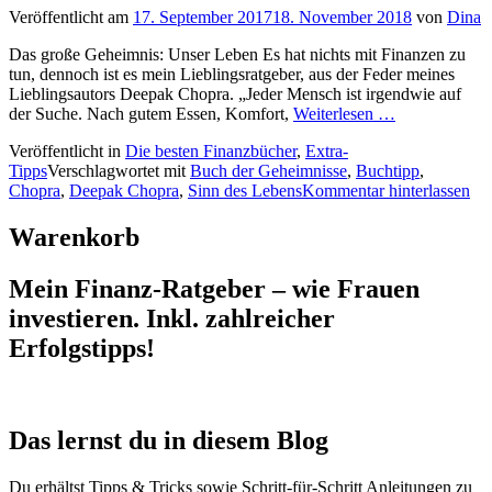
Veröffentlicht am
17. September 2017
18. November 2018
von
Dina
Das große Geheimnis: Unser Leben Es hat nichts mit Finanzen zu
tun, dennoch ist es mein Lieblingsratgeber, aus der Feder meines
Lieblingsautors Deepak Chopra. „Jeder Mensch ist irgendwie auf
der Suche. Nach gutem Essen, Komfort,
Weiterlesen …
Veröffentlicht in
Die besten Finanzbücher
,
Extra-
Tipps
Verschlagwortet mit
Buch der Geheimnisse
,
Buchtipp
,
Chopra
,
Deepak Chopra
,
Sinn des Lebens
Kommentar hinterlassen
Warenkorb
Mein Finanz-Ratgeber – wie Frauen
investieren. Inkl. zahlreicher
Erfolgstipps!
Das lernst du in diesem Blog
Du erhältst Tipps & Tricks sowie Schritt-für-Schritt Anleitungen zu