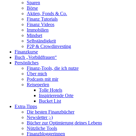
Sparen
Börse
Aktien, Fonds & Co.
Finanz Tutorials
Finanz Videos
Immobilien
Mindset
Selbständigkeit
P2P & Crowdinvesting
Finanzkurse
Buch „Vorbildfrauen“
Persönliches
Finanz-Tools, die ich nutze
Über mich
Podcasts mit mir
Reiseperlen
Tolle Hotels
Inspirierende Orte
Bucket List
Extra-Tipps
Die besten Finanzbücher
Newsletter ;-)
Bücher zur Optimierung deines Lebens
Nützliche Tools
Finanzbloggerinnen