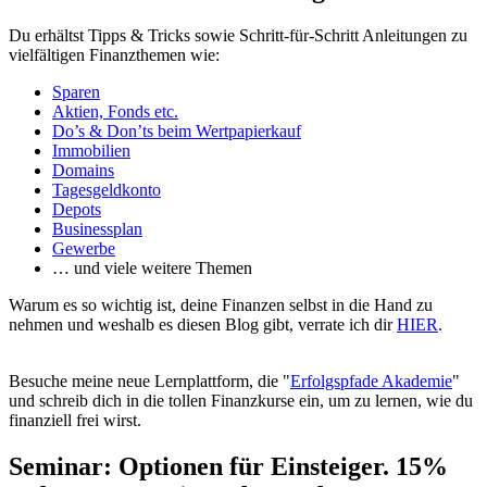
Du erhältst Tipps & Tricks sowie Schritt-für-Schritt Anleitungen zu
vielfältigen Finanzthemen wie:
Sparen
Aktien, Fonds etc.
Do’s & Don’ts beim Wertpapierkauf
Immobilien
Domains
Tagesgeldkonto
Depots
Businessplan
Gewerbe
… und viele weitere Themen
Warum es so wichtig ist, deine Finanzen selbst in die Hand zu
nehmen und weshalb es diesen Blog gibt, verrate ich dir
HIER
.
Besuche meine neue Lernplattform, die "
Erfolgspfade Akademie
"
und schreib dich in die tollen Finanzkurse ein, um zu lernen, wie du
finanziell frei wirst.
Seminar: Optionen für Einsteiger. 15%