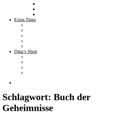
Tolle Hotels
Inspirierende Orte
Bucket List
Extra-Tipps
Die besten Finanzbücher
Newsletter ;-)
Bücher zur Optimierung deines Lebens
Nützliche Tools
Finanzbloggerinnen
Dina’s Shop
Finanzprodukte
Subliminals
Coole Stylz für Investoren
Finanz-Mode
Schlagwort:
Buch der
Geheimnisse