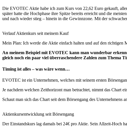
Die EVOTEC Aktie habe ich zum Kurs von 22,62 Euro gekauft, allerdin
später hatte die Hochphase ihre Spitze bereits erreicht und die mei
und nach wieder stieg – hinein in die Gewinnzone. Mit der schwache
Verlauf Aktienkurs seit meinem Kauf
Mein Plan: Ich werde die Aktie einfach halten und auf den richtige
An meinem Beispiel mit EVOTEC kann man wunderbar erkennen, d
gleich noch ein paar viel überraschendere Zahlen zum Thema Tim
Timing ist alles – was wäre wenn…
EVOTEC ist ein Unternehmen, welches mit seinem ersten Börsengang a
Je nachdem welchen Zeithorizont man betrachtet, nimmt das Chart eine
Schaut man sich das Chart seit dem Börsengang des Unternehmens an, 
Aktienkursentwicklung seit Börsengang
Der Einstandskurs lag damals bei 24€ pro Aktie. Sein Allzeit-Hoch ha