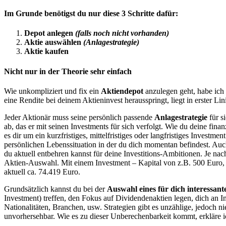
Im Grunde benötigst du nur diese 3 Schritte dafür:
Depot anlegen
(falls noch nicht vorhanden)
Aktie auswählen
(Anlagestrategie)
Aktie kaufen
Nicht nur in der Theorie sehr einfach
Wie unkompliziert und fix ein
Aktiendepot
anzulegen geht, habe ich d
eine Rendite bei deinem Aktieninvest herausspringt, liegt in erster
Jeder Aktionär muss seine persönlich passende
Anlagestrategie
für s
ab, das er mit seinen Investments für sich verfolgt. Wie du deine fina
es dir um ein kurzfristiges, mittelfristiges oder langfristiges Inve
persönlichen Lebenssituation in der du dich momentan befindest. Auch 
du aktuell entbehren kannst für deine Investitions-Ambitionen. Je nac
Aktien-Auswahl. Mit einem Investment – Kapital von z.B. 500 Euro, w
aktuell ca. 74.419 Euro.
Grundsätzlich kannst du bei der
Auswahl eines für dich interessa
Investment) treffen, den Fokus auf Dividendenaktien legen, dich an I
Nationalitäten, Branchen, usw. Strategien gibt es unzählige, jedoch 
unvorhersehbar. Wie es zu dieser Unberechenbarkeit kommt, erkläre ic