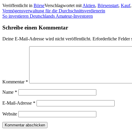
Veröffentlicht in
Börse
Verschlagwortet mit
Aktien
,
Börsenstart
,
Kauf
Beitragsnavigation
Vermögensverwaltung für die Durchschnittsverdienerin
So investieren Deutschlands Amateur-Investoren
Schreibe einen Kommentar
Deine E-Mail-Adresse wird nicht veröffentlicht.
Erforderliche Felder 
Kommentar
*
Name
*
E-Mail-Adresse
*
Website