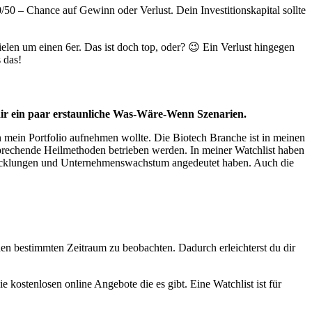
/50 – Chance auf Gewinn oder Verlust. Dein Investitionskapital sollte
elen um einen 6er. Das ist doch top, oder? 😉 Ein Verlust hingegen
s das!
e dir ein paar erstaunliche Was-Wäre-Wenn Szenarien.
ein Portfolio aufnehmen wollte. Die Biotech Branche ist in meinen
prechende Heilmethoden betrieben werden. In meiner Watchlist haben
wicklungen und Unternehmenswachstum angedeutet haben. Auch die
inen bestimmten Zeitraum zu beobachten. Dadurch erleichterst du dir
e kostenlosen online Angebote die es gibt. Eine Watchlist ist für