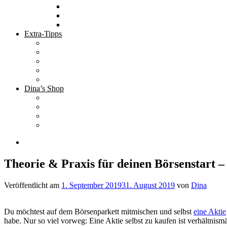
Tolle Hotels
Inspirierende Orte
Bucket List
Extra-Tipps
Die besten Finanzbücher
Newsletter ;-)
Bücher zur Optimierung deines Lebens
Nützliche Tools
Finanzbloggerinnen
Dina’s Shop
Finanzprodukte
Subliminals
Coole Stylz für Investoren
Finanz-Mode
Theorie & Praxis für deinen Börsenstart 
Veröffentlicht am
1. September 2019
31. August 2019
von
Dina
Du möchtest auf dem Börsenparkett mitmischen und selbst
eine Aktie
habe. Nur so viel vorweg: Eine Aktie selbst zu kaufen ist verhältnism