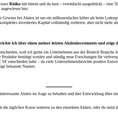
wisses
Risiko
mit hinein und du hast – vereinfacht ausgedrückt – eine 50
 angewiesen bist.
 Gewinn bei Aktien ist um ein millionenfaches höher als beim Lottospi
omplettes investiertes Kapital vollständig verlieren, aber nicht mehr al
berichte ich über einen meiner letzten Aktieninvestments und zeig
ieden, weil ich gerne ein Unternehmen aus der Biotech Branche in m
 Produkte benötigt werden und ständig neue Forschungen für vielvers
C SE entschieden habe – da viele Unternehmensberichte positive Ent
inige bekannte Namen.
i, interessante Aktien im Auge zu behalten und ihre Entwicklung über e
 die täglichen Kurse notieren zu den einzelnen Aktien, oder du nutzt di