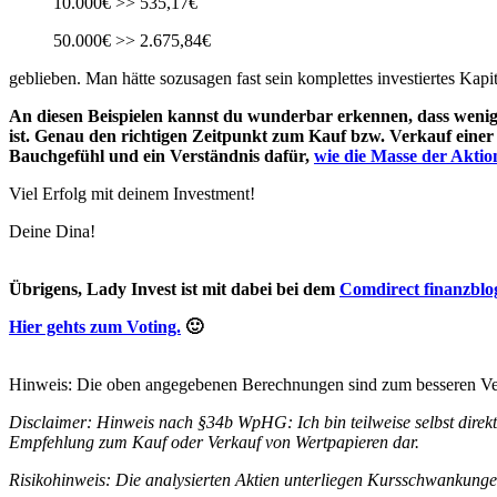
10.000€ >> 535,17€
50.000€ >> 2.675,84€
geblieben. Man hätte sozusagen fast sein komplettes investiertes Kapit
An diesen Beispielen kannst du wunderbar erkennen, dass wenig
ist. Genau den richtigen Zeitpunkt zum Kauf bzw. Verkauf einer A
Bauchgefühl und ein Verständnis dafür,
wie die Masse der Aktion
Viel Erfolg mit deinem Investment!
Deine Dina!
Übrigens, Lady Invest ist mit dabei bei dem
Comdirect finanzblo
Hier gehts zum Voting.
🙂
Hinweis: Die oben angegebenen Berechnungen sind zum besseren Verst
Disclaimer: Hinweis nach §34b WpHG: Ich bin teilweise selbst direkt
Empfehlung zum Kauf oder Verkauf von Wertpapieren dar.
Risikohinweis: Die analysierten Aktien unterliegen Kursschwankungen.