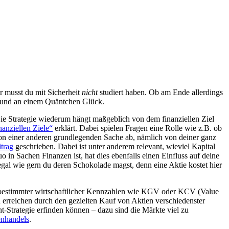
r musst du mit Sicherheit
nicht
studiert haben. Ob am Ende allerdings
 – und an einem Quäntchen Glück.
. Die Strategie wiederum hängt maßgeblich von dem finanziellen Ziel
nanziellen Ziele“
erklärt. Dabei spielen Fragen eine Rolle wie z.B. ob
h von einer anderen grundlegenden Sache ab, nämlich von deiner ganz
itrag
geschrieben. Dabei ist unter anderem relevant, wieviel Kapital
o in Sachen Finanzen ist, hat dies ebenfalls einen Einfluss auf deine
gal wie gern du deren Schokolade magst, denn eine Aktie kostet hier
s bestimmter wirtschaftlicher Kennzahlen wie KGV oder KCV (Value
u erreichen durch den gezielten Kauf von Aktien verschiedenster
t-Strategie erfinden können – dazu sind die Märkte viel zu
enhandels
.