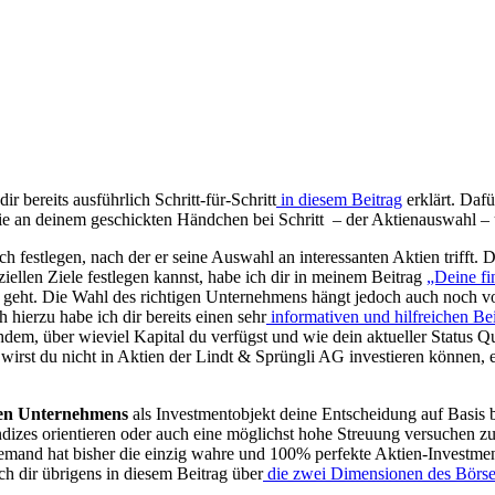
ir bereits ausführlich Schritt-für-Schritt
in diesem Beitrag
erklärt. Dafü
 Linie an deinem geschickten Händchen bei Schritt – der Aktienauswahl
ich festlegen, nach der er seine Auswahl an interessanten Aktien trifft
nziellen Ziele festlegen kannst, habe ich dir in meinem Beitrag
„Deine fi
stment geht. Die Wahl des richtigen Unternehmens hängt jedoch auch noc
hierzu habe ich dir bereits einen sehr
informativen und hilfreichen Be
hdem, über wieviel Kapital du verfügst und wie dein aktueller Status Qu
irst du nicht in Aktien der Lindt & Sprüngli AG investieren können, e
nten Unternehmens
als Investmentobjekt deine Entscheidung auf Basi
ndizes orientieren oder auch eine möglichst hohe Streuung versuchen z
niemand hat bisher die einzig wahre und 100% perfekte Aktien-Investmen
h dir übrigens in diesem Beitrag über
die zwei Dimensionen des Börs