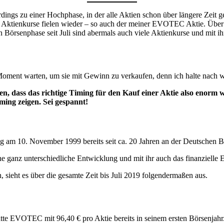
gs zu einer Hochphase, in der alle Aktien schon über längere Zeit ge
sten Aktienkurse fielen wieder – so auch der meiner EVOTEC Aktie. Übe
n Börsenphase seit Juli sind abermals auch viele Aktienkurse und mit
n Moment warten, um sie mit Gewinn zu verkaufen, denn ich halte nach
ass das richtige Timing für den Kauf einer Aktie also enorm wi
ing zeigen. Sei gespannt!
m 10. November 1999 bereits seit ca. 20 Jahren an der Deutschen Börs
 ganz unterschiedliche Entwicklung und mit ihr auch das finanzielle E
sieht es über die gesamte Zeit bis Juli 2019 folgendermaßen aus.
tte EVOTEC mit 96,40 € pro Aktie bereits in seinem ersten Börsenjahr. 