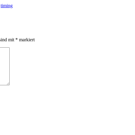
,
timing
sind mit
*
markiert