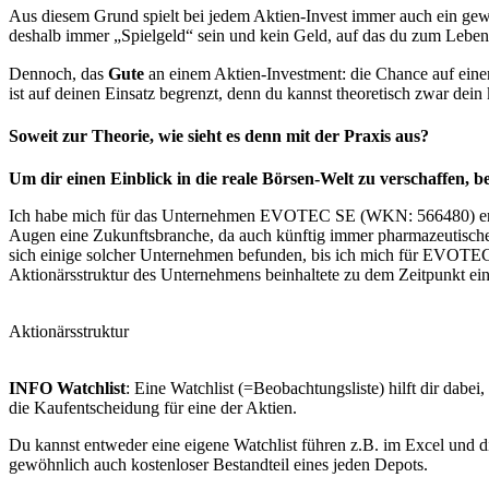
Aus diesem Grund spielt bei jedem Aktien-Invest immer auch ein ge
deshalb immer „Spielgeld“ sein und kein Geld, auf das du zum Leben
Dennoch, das
Gute
an einem Aktien-Investment: die Chance auf einen
ist auf deinen Einsatz begrenzt, denn du kannst theoretisch zwar dein k
Soweit zur Theorie, wie sieht es denn mit der Praxis aus?
Um dir einen Einblick in die reale Börsen-Welt zu verschaffen, 
Ich habe mich für das Unternehmen EVOTEC SE (WKN: 566480) entsch
Augen eine Zukunftsbranche, da auch künftig immer pharmazeutische
sich einige solcher Unternehmen befunden, bis ich mich für EVOTE
Aktionärsstruktur des Unternehmens beinhaltete zu dem Zeitpunkt e
Aktionärsstruktur
INFO Watchlist
: Eine Watchlist (=Beobachtungsliste) hilft dir dabe
die Kaufentscheidung für eine der Aktien.
Du kannst entweder eine eigene Watchlist führen z.B. im Excel und dir
gewöhnlich auch kostenloser Bestandteil eines jeden Depots.