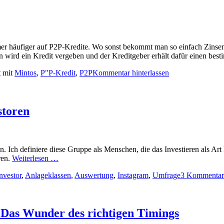
r häufiger auf P2P-Kredite. Wo sonst bekommt man so einfach Zinsen i
 wird ein Kredit vergeben und der Kreditgeber erhält dafür einen best
t mit
Mintos
,
P"P-Kredit
,
P2P
Kommentar hinterlassen
storen
Ich definiere diese Gruppe als Menschen, die das Investieren als Art 
ren.
Weiterlesen …
nvestor
,
Anlageklassen
,
Auswertung
,
Instagram
,
Umfrage
3 Kommentar
– Das Wunder des richtigen Timings