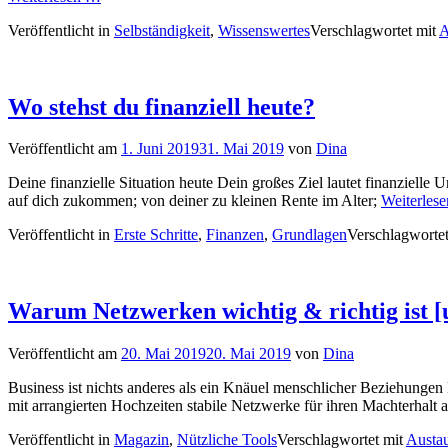
Veröffentlicht in
Selbständigkeit
,
Wissenswertes
Verschlagwortet mit
A
Wo stehst du finanziell heute?
Veröffentlicht am
1. Juni 2019
31. Mai 2019
von
Dina
Deine finanzielle Situation heute Dein großes Ziel lautet finanziel
auf dich zukommen; von deiner zu kleinen Rente im Alter;
Weiterles
Veröffentlicht in
Erste Schritte
,
Finanzen
,
Grundlagen
Verschlagworte
Warum Netzwerken wichtig & richtig ist [
Veröffentlicht am
20. Mai 2019
20. Mai 2019
von
Dina
Business ist nichts anderes als ein Knäuel menschlicher Beziehungen
mit arrangierten Hochzeiten stabile Netzwerke für ihren Machterhalt
Veröffentlicht in
Magazin
,
Nützliche Tools
Verschlagwortet mit
Austa