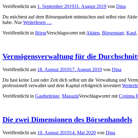
Veröffentlicht am
1. September 2019
31. August 2019
von
Dina
Du möchtest auf dem Börsenparkett mitmischen und selbst eine Aktie ka
habe. Nur
Weiterlesen …
Veröffentlicht in
Börse
Verschlagwortet mit
Aktien
,
Börsenstart
,
Kauf
Vermögensverwaltung für die Durchschnit
Veröffentlicht am
18. August 2019
17. August 2019
von
Dina
Du hast keine Lust oder Zeit dich selbst um die Verwaltung und Verm
professionell verwaltet und dein Kapital erfolgreich investiert
Weiterl
Veröffentlicht in
Gastbeiträge
,
Magazin
Verschlagwortet mit
Corinna 
Die zwei Dimensionen des Börsenhandels
Veröffentlicht am
10. August 2019
14. Mai 2020
von
Dina