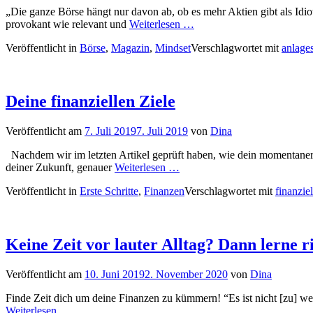
„Die ganze Börse hängt nur davon ab, ob es mehr Aktien gibt als Id
provokant wie relevant und
Weiterlesen …
Veröffentlicht in
Börse
,
Magazin
,
Mindset
Verschlagwortet mit
anlages
Deine finanziellen Ziele
Veröffentlicht am
7. Juli 2019
7. Juli 2019
von
Dina
Nachdem wir im letzten Artikel geprüft haben, wie dein momentaner f
deiner Zukunft, genauer
Weiterlesen …
Veröffentlicht in
Erste Schritte
,
Finanzen
Verschlagwortet mit
finanzie
Keine Zeit vor lauter Alltag? Dann lerne ri
Veröffentlicht am
10. Juni 2019
2. November 2020
von
Dina
Finde Zeit dich um deine Finanzen zu kümmern! “Es ist nicht [zu] weni
Weiterlesen …