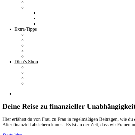
Podcasts mit mir
Reiseperlen
Tolle Hotels
Inspirierende Orte
Bucket List
Extra-Tipps
Die besten Finanzbücher
Newsletter ;-)
Bücher zur Optimierung deines Lebens
Nützliche Tools
Finanzbloggerinnen
Dina’s Shop
Finanzprodukte
Subliminals
Coole Stylz für Investoren
Finanz-Mode
Deine Reise zu finanzieller Unabhängigkei
Hier erfährst du von Frau zu Frau in regelmäßigen Beiträgen, wie du 
Alter finanziell absichern kannst. Es ist an der Zeit, dass wir Frauen
Starte hier