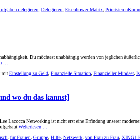
ufgaben delegieren
,
Delegieren
,
Eisenhower Matrix
,
Priorisieren
Komme
le Unabhängigkeit. Du möchtest unabhängig werden von jeglichen äußerl
en …
t mit
Einstellung zu Geld
,
Finanzielle Situation
,
Finanzieller Mindset
,
I
und wo du das kannst]
 Lee Lacocca Networking ist nicht erst eine Erfindung unserer modern
 aufgebaut
Weiterlesen …
usch
,
für Frauen
,
Gruppe
,
Hilfe
,
Netzwerk
,
von Frau zu Frau
,
XING
1 