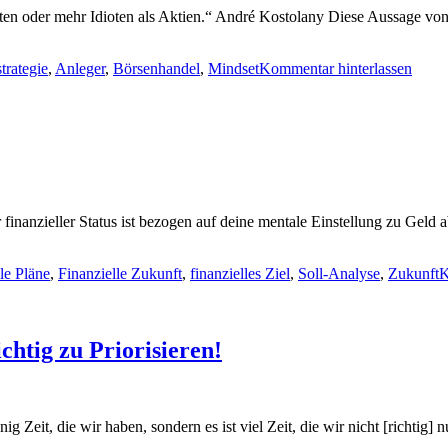
ioten oder mehr Idioten als Aktien.“ André Kostolany Diese Aussage v
trategie
,
Anleger
,
Börsenhandel
,
Mindset
Kommentar hinterlassen
inanzieller Status ist bezogen auf deine mentale Einstellung zu Geld 
lle Pläne
,
Finanzielle Zukunft
,
finanzielles Ziel
,
Soll-Analyse
,
Zukunft
K
chtig zu Priorisieren!
g Zeit, die wir haben, sondern es ist viel Zeit, die wir nicht [richti