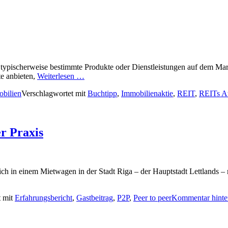
e typischerweise bestimmte Produkte oder Dienstleistungen auf dem Mar
te anbieten,
Weiterlesen …
bilien
Verschlagwortet mit
Buchtipp
,
Immobilienaktie
,
REIT
,
REITs At
er Praxis
 in einem Mietwagen in der Stadt Riga – der Hauptstadt Lettlands – m
t mit
Erfahrungsbericht
,
Gastbeitrag
,
P2P
,
Peer to peer
Kommentar hinte