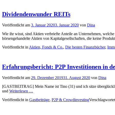
Dividendenwunder REITs
Veröffentlicht am
3. Januar 2020
3. Januar 2020
von
Dina
Wie ihr wisst, sind Aktien verbriefte Anteile an Unternehmen, welch
börsengehandelte Aktien von Kapitalgesellschaften, die keine Produk
Veröffentlicht in
Aktien, Fonds & Co.
,
Die besten Finanzbücher
,
Immo
Erfahrungsbericht: P2P Investitionen in d
Veröffentlicht am
29. Dezember 2019
31. August 2020
von
Dina
[GASTBEITRAG] Mein Name ist Tino (31) und ich sitze überglücklich
und
Weiterlesen …
Veröffentlicht in
Gastbeiträge
,
P2P & Crowdinvesting
Verschlagworte