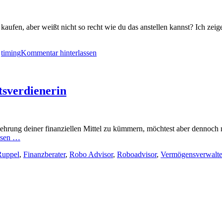
ufen, aber weißt nicht so recht wie du das anstellen kannst? Ich zeige
,
timing
Kommentar hinterlassen
tsverdienerin
ehrung deiner finanziellen Mittel zu kümmern, möchtest aber dennoch n
esen …
Ruppel
,
Finanzberater
,
Robo Advisor
,
Roboadvisor
,
Vermögensverwalte